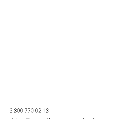
8 800 770 02 18
claims@cosmotheca.ru для офлайн
клиентов
Доставка и оплата