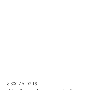
8 800 770 02 18
claims@cosmotheca.ru для офлайн
клиентов
Доставка и оплата