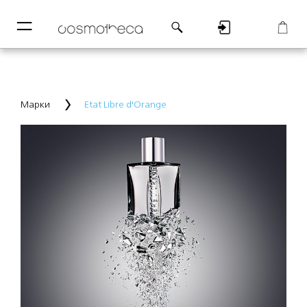
─
─
Регистрация
Корзина
Марки
Etat Libre d'Orange