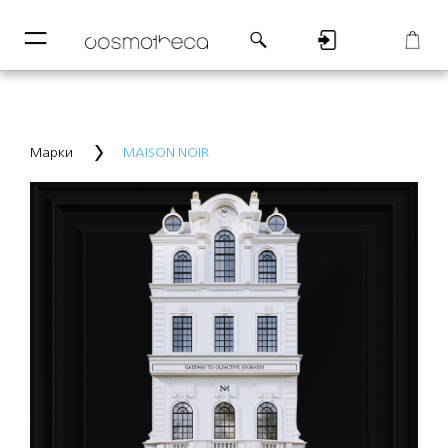
─
─
Регистрация
Корзина
Марки
MAISON NOIR