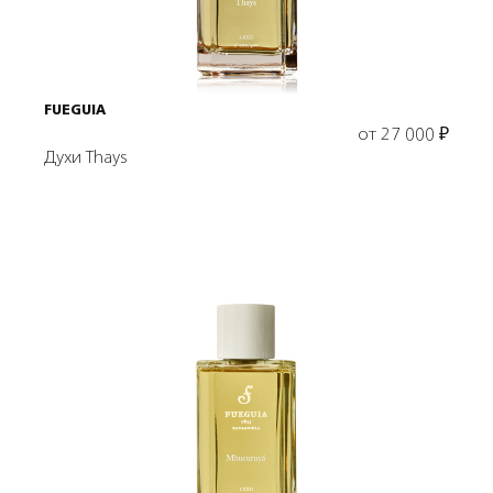
FUEGUIA
от
27 000
₽
Духи Thays
Выбрать объем