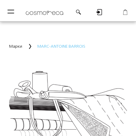
─
─
Регистрация
Корзина
Марки
MARC-ANTOINE BARROIS