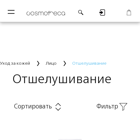
─
─
Регистрация
Корзина
Уход за кожей
Лицо
Отшелушивание
Отшелушивание
Сортировать
Фильтр