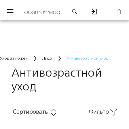
─
─
Регистрация
Корзина
Уход за кожей
Лицо
Антивозрастной уход
Антивозрастной
уход
Сортировать
Фильтр