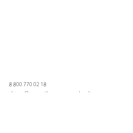
8 800 770 02 18
claims@cosmotheca.ru для офлайн
клиентов
Доставка и оплата
Политика конфиденциальности
Оферта