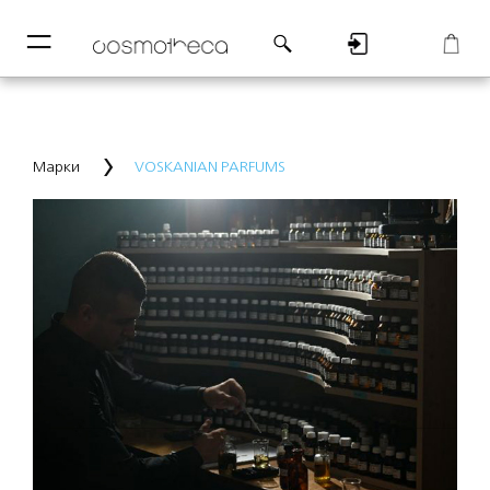
─
─
Регистрация
Корзина
Марки
VOSKANIAN PARFUMS