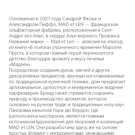
Основанная в 2007 году Сандрой Фюзье и
Александром Пиффо, MAD et LEN — французская
ольфакторная фабрика, расположенная в Сент-
Андре-лез-Альп, в сердце Альп верхнего Прованса.
Название марки — Mad et Len — аллюзия на эпизод
из книги «В поисках утраченного времени» Марселя
Пруста, в котором главный герой переносится в
детство благодаря аромату и вкусу печенья
«Мадлен».
Посредством создания духов, свечей и других
декоративных предметов, вручную изготавливаемые
по традиционной кузнечной технике, дом предлагает
артизанальное, целостное и вневременное видение
парфюмерии. Бренд также стремится сохранять
природу и производство ароматов, которое
основано на ручном труде и традиционных «ноу-хау».
Панорама каньонов Горж дю Вердон, где
расположена мастерская, является главным
источником вдохновения для творений и коллекций
MAD et LEN. Они разработаны здесь же на основе
простых формул с ингредиентами, уважающими