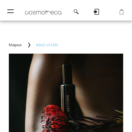
─
─
Регистрация
Корзина
Марки
MAD et LEN