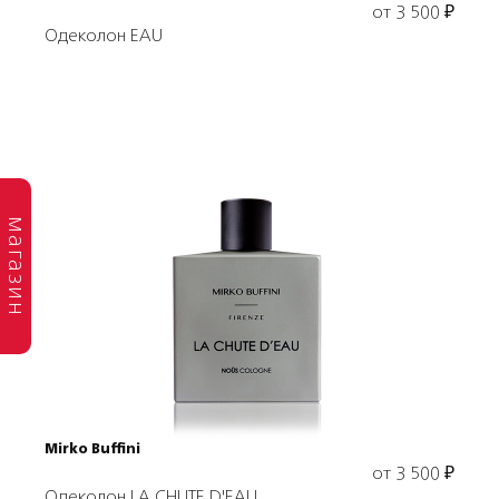
от
3 500
₽
Одеколон EAU
магазин
Выбрать объем
Mirko Buffini
от
3 500
₽
Одеколон LA CHUTE D'EAU