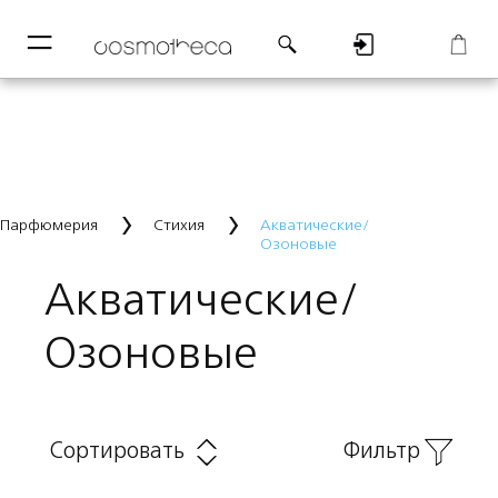
─
─
Регистрация
Корзина
Парфюмерия
Стихия
Акватические/
Озоновые
Акватические/
Озоновые
Сортировать
Фильтр