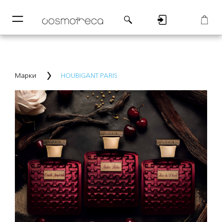
─
─
Регистрация
Корзина
Марки
HOUBIGANT PARIS