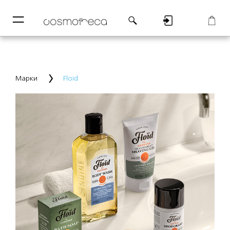
─
─
Регистрация
Корзина
Марки
Floid