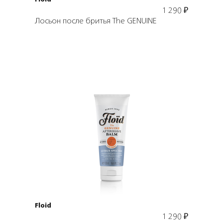
Floid
1 290
₽
Лосьон после бритья The GENUINE
Подробнее
В корзину
Floid
1 290
₽