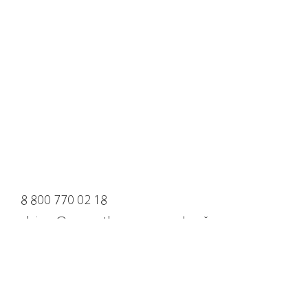
8 800 770 02 18
claims@cosmotheca.ru для офлайн
клиентов
Доставка и оплата
Политика конфиденциальности
Оферта