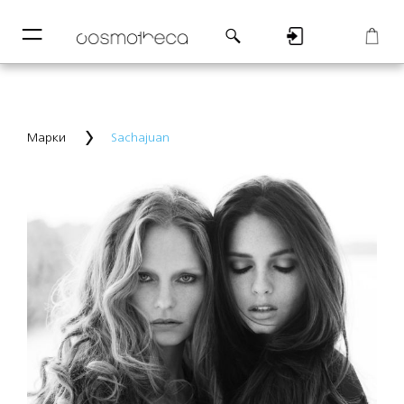
─
─
Регистрация
Корзина
Марки
Sachajuan