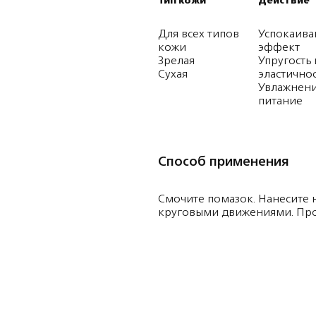
Тип кожи
Действие
Для всех типов
Успокаив
кожи
эффект
Зрелая
Упругость 
Сухая
эластично
Увлажнени
питание
Способ применения
Смочите помазок. Нанесите 
круговыми движениями. Про