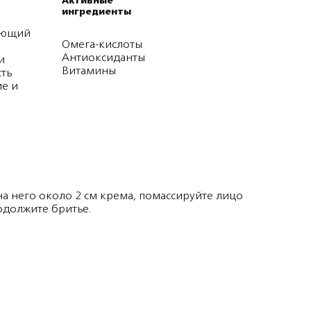
Активные
ингредиенты
ающий
Омега-кислоты
Антиоксиданты
и
Витамины
сть
е и
на него около 2 см крема, помассируйте лицо
должите бритье.