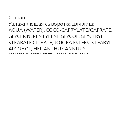
Состав:
Увлажняющая сыворотка для лица
AQUA (WATER), COCO-CAPRYLATE/CAPRATE,
GLYCERIN, PENTYLENE GLYCOL, GLYCERYL
STEARATE CITRATE, JOJOBA ESTERS, STEARYL
ALCOHOL, HELIANTHUS ANNUUS
(SUNFLOWER) SEED WAX, SODIUM
ACRYLATE/SODIUM ACRYLOYLDIMETHYL
TAURATE COPOLYMER, LINUM USITATISSIMUM
(LINSEED) SEED OIL, PERSEA GRATISSIMA
(AVOCADO) OIL, SACCHARIDE ISOMERATE,
SODIUM STEAROYL GLUTAMATE, PARFUM
(FRAGRANCE), C15-19 ALKANE,
ETHYLHEXYLGLYCERIN, XANTHAN GUM,
TREHALOSE, O-CYMEN-5-OL, CITRIC ACID,
POLYGLYCERYL-6 LAURATE, ACACIA
DECURRENS FLOWER WAX, POLYGLYCERIN-3,
HELIANTHUS ANNUUS (SUNFLOWER) SEED OIL,