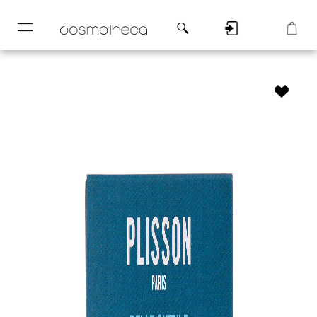
─
─
Регистрация
Корзина