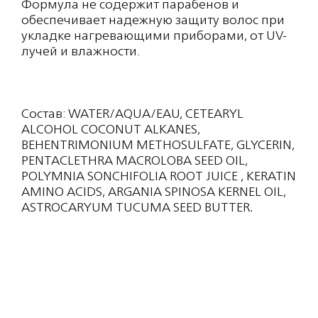
Формула не содержит парабенов и
обеспечивает надежную защиту волос при
укладке нагревающими приборами, от UV-
лучей и влажности.
Состав: WATER/AQUA/EAU, CETEARYL
ALCOHOL COCONUT ALKANES,
BEHENTRIMONIUM METHOSULFATE, GLYCERIN,
PENTACLETHRA MACROLOBA SEED OIL,
POLYMNIA SONCHIFOLIA ROOT JUICE , KERATIN
AMINO ACIDS, ARGANIA SPINOSA KERNEL OIL,
ASTROCARYUM TUCUMA SEED BUTTER,
MACADAMIA TERNIFOLIA SEED OIL,
HYDROLYZED SILK PROTEIN, BEHENYL/STEARYL
AMINOPROPANEDIOL ESTERS, TOCOPHERYL
ACETATE, LSOHEXADECANE, ETHYLHEXYL
METHOXYCINNAMATE, AMODIMETHICONE,
CETRIMONIUM CHLORIDE, TRIDECETH-12,
PANTHENOL, COCO-CAPRYLATE/CAPRATE,