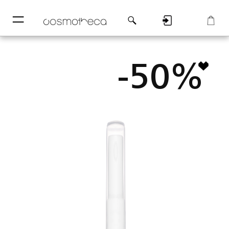
─
─
Регистрация
Корзина
-50%