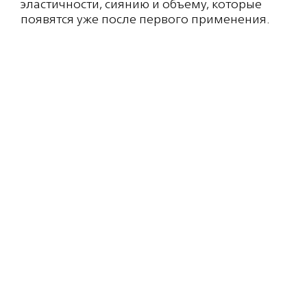
эластичности, сиянию и объему, которые
появятся уже после первого применения.
Состав: WATER/AQUA/EAU, SODIUM LAUROYL
МЕТНУL ISEТHIONATE, COCAMIDOPROPYL
BETAINE, SODIUM МЕТНУL OLEOYLTAURATE,
SODIUM COCOYL ISETHIONATE, PARFUM,
PHENOXYETHANOL, PANТHENOL, GLYCOL
DISTEARATE, TRISODIUM ETHYLENEDIAMINE
DISUCCINATE, POLYQUATERNIUM-10, SEA
SALT/MARIS SAL/SEL MARIN,
POLYQUATERNIUM-7, STEAREТH-4, CAPRYLYL
GLYCOL, BEHENYL/STEARYL
AMINOPROPANEDIOL ESTERS, GLYCERIN,
SODIUM CHLORIDE, PENТACLETHRA
MACROLOBA SEED OIL, BENZALKONIUM
CHLORIDE, CHLORPHENESIN, CIТRIC ACID,
POLYMNIA SONCНIFOLIA ROOT JUICE,
DIETHYLENE GLYCOL MONOPHENYL ЕТНЕR,