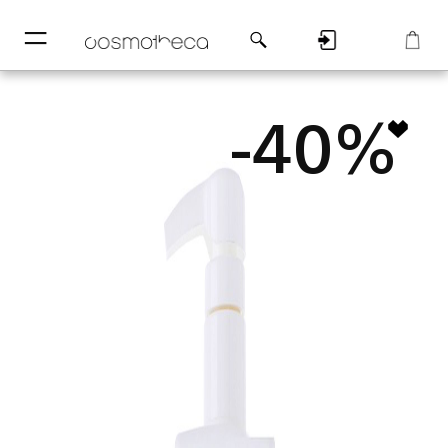
─
─
Регистрация
Корзина
-40%