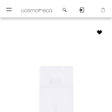
─
─
Регистрация
Корзина