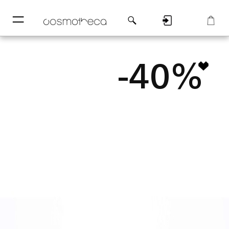
─
─
Регистрация
Корзина
-40%