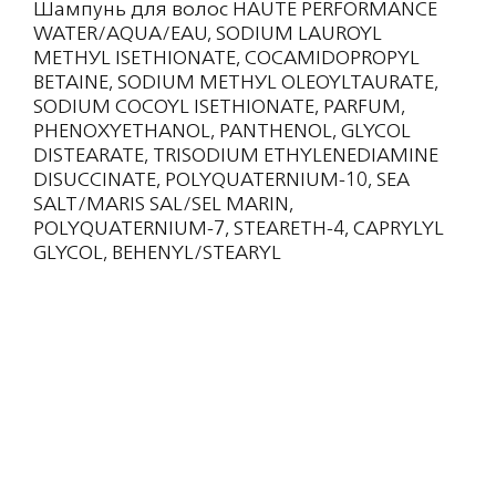
Шампунь для волос HAUTE PERFORMANCE
WATER/AQUA/EAU, SODIUM LAUROYL
МЕТНУL ISEТHIONATE, COCAMIDOPROPYL
BETAINE, SODIUM МЕТНУL OLEOYLTAURATE,
SODIUM COCOYL ISETHIONATE, PARFUM,
PHENOXYETHANOL, PANТHENOL, GLYCOL
DISTEARATE, TRISODIUM ETHYLENEDIAMINE
DISUCCINATE, POLYQUATERNIUM-10, SEA
SALT/MARIS SAL/SEL MARIN,
POLYQUATERNIUM-7, STEAREТH-4, CAPRYLYL
GLYCOL, BEHENYL/STEARYL
AMINOPROPANEDIOL ESTERS, GLYCERIN,
SODIUM CHLORIDE, PENТACLETHRA
MACROLOBA SEED OIL, BENZALKONIUM
CHLORIDE, CHLORPHENESIN, CIТRIC ACID,
POLYMNIA SONCНIFOLIA ROOT JUICE,
DIETHYLENE GLYCOL MONOPHENYL ЕТНЕR,
ALCOHOL, SODIUM BENZOATE, XANТHAN
GUM, SODIUM АСЕТАТЕ, ISOPROPYL ALCOHOL,
HYDROLYZED SILK, POTASSIUM SORBATE,