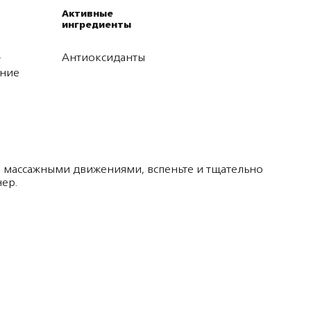
Активные
ингредиенты
Антиоксиданты
т
ание
 массажными движениями, вспеньте и тщательно
ер.