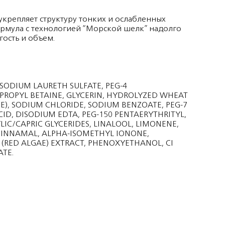
укрепляет структуру тонких и ослабленных
рмула c технологией “Морской шелк” надолго
гость и объем.
, SODIUM LAURETH SULFATE, PEG-4
ROPYL BETAINE, GLYCERIN, HYDROLYZED WHEAT
E), SODIUM CHLORIDE, SODIUM BENZOATE, PEG-7
CID, DISODIUM EDTA, PEG-150 PENTAERYTHRITYL,
LIC/CAPRIC GLYCERIDES, LINALOOL, LIMONENE,
 CINNAMAL, ALPHA-ISOMETHYL IONONE,
RED ALGAE) EXTRACT, PHENOXYETHANOL, CI
ATE.