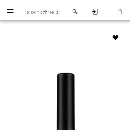
─
─
Регистрация
Корзина