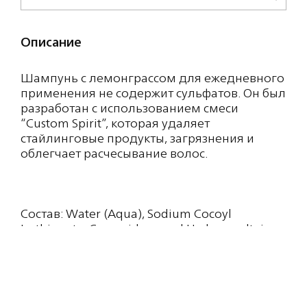
Описание
Шампунь с лемонграссом для ежедневного
применения не содержит сульфатов. Он был
разработан с использованием смеси
“Custom Spirit”, которая удаляет
стайлинговые продукты, загрязнения и
облегчает расчесывание волос.
Состав: Water (Aqua), Sodium Cocoyl
Isethionate, Cocamidopropyl Hydroxysultaine,
Cocamide MIPA, Sodium Lauroyl Methyl
Isethionate, Fragrance (Parfum), Acrylates
Copolymer, Polysorbate 20, Glycerin, Sodium
Benzoate, Citric Acid, Sodium Methyl Cocoyl
Taurate, Guar Hydroxypropyltrimonium