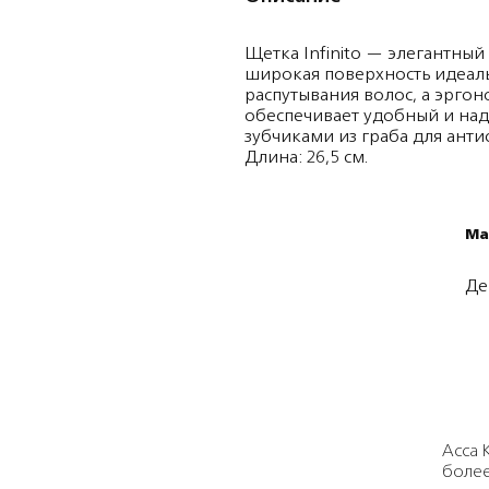
Щетка Infinito — элегантный
широкая поверхность идеаль
распутывания волос, а эрго
обеспечивает удобный и наде
зубчиками из граба для анти
Длина: 26,5 см.
Ма
Де
Acca 
более