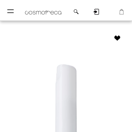
─
─
Регистрация
Корзина