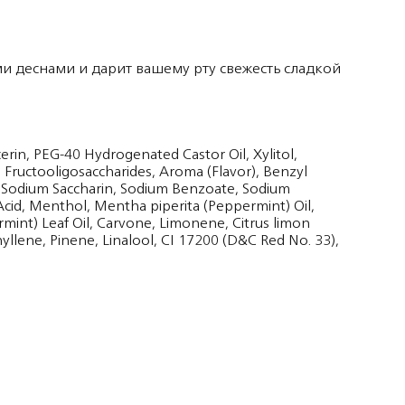
и деснами и дарит вашему рту свежесть сладкой
erin, PEG-40 Hydrogenated Castor Oil, Xylitol,
 Fructooligosaccharides, Aroma (Flavor), Benzyl
, Sodium Saccharin, Sodium Benzoate, Sodium
c Acid, Menthol, Mentha piperita (Peppermint) Oil,
rmint) Leaf Oil, Carvone, Limonene, Citrus limon
yllene, Pinene, Linalool, CI 17200 (D&C Red No. 33),