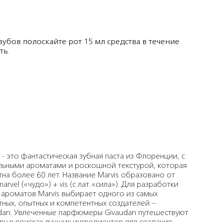
зубов полоскайте рот 15 мл средства в течение
ть.
s - это фантастическая зубная паста из Флоренции, с
льными ароматами и роскошной текстурой, которая
тна более 60 лет. Название Marvis образовано от
arvel («чудо») + vis (с лат. «cила»). Для разработки
 ароматов Marvis выбирает одного из самых
тных, опытных и компетентных создателей –
dan. Увлеченные парфюмеры Givaudan путешествуют