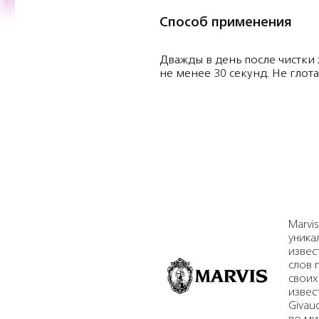
Способ применения
Дважды в день после чистки 
не менее 30 секунд. Не глота
Marvi
уника
извес
слов m
своих
извес
Givau