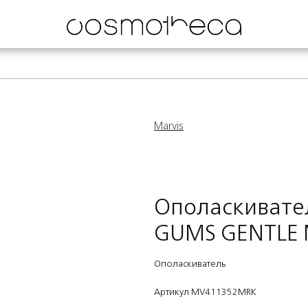
Marvis
Ополаскивател
GUMS GENTLE 
Ополаскиватель
Артикул MV411352MRK