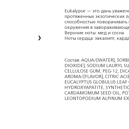
Eukalypse — это дань уваже
протяженных экзотических л
способностью поворачивать с
окружения в завораживающе
Верхние ноты: мед и сосна.
›
Ноты сердца: эвкалипт, кард
Состав: AQUA/[WATER], SORB
DIOXIDE], SODIUM LAURYL S
CELLULOSE GUM, PEG-12, DI
AROMA/[FLAVOR], CITRIC AC
EUCALYPTUS GLOBULUS LEAF 
HYDROXYAPATITE, SYNTHETI
CARDAMOMUM SEED OIL, POT
LEONTOPODIUM ALPINUM EXT