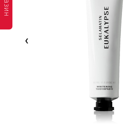
магазин
‹