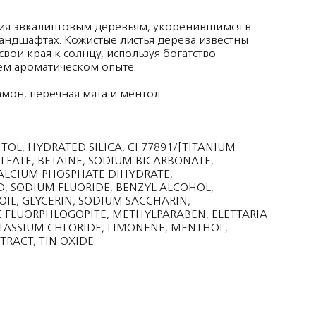
ния эвкалиптовым деревьям, укоренившимся в
андшафтах. Кожистые листья дерева известны
вои края к солнцу, используя богатство
м ароматическом опыте.
амон, перечная мята и ментол.
ITOL, HYDRATED SILICA, CI 77891/[TITANIUM
ULFATE, BETAINE, SODIUM BICARBONATE,
CALCIUM PHOSPHATE DIHYDRATE,
ID, SODIUM FLUORIDE, BENZYL ALCOHOL,
OIL, GLYCERIN, SODIUM SACCHARIN,
C FLUORPHLOGOPITE, METHYLPARABEN, ELETTARIA
ASSIUM CHLORIDE, LIMONENE, MENTHOL,
RACT, TIN OXIDE.