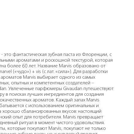
s - это фантастическая зубная паста из Флоренции, с
льными ароматами и роскошной текстурой, которая
тна более 60 лет. Название Marvis образовано от
arvel («чудо») + vis (с лат. «cила»). Для разработки
 ароматов Marvis выбирает одного из самых
тных, опытных и компетентных создателей –
dan. Увлеченные парфюмеры Givaudan путешествуют
ру в поисках лучших ингредиентов для создания
окачественных ароматов. Каждый запах Marvis
батывается с использованием оригинальных и
а хорошо сбалансированных вкусов: настоящий
нский опыт для потребителя. Marvis превращает
дневный ритуал в момент чистого удовольствия.
ты, которые покупают Marvis, покупают не только