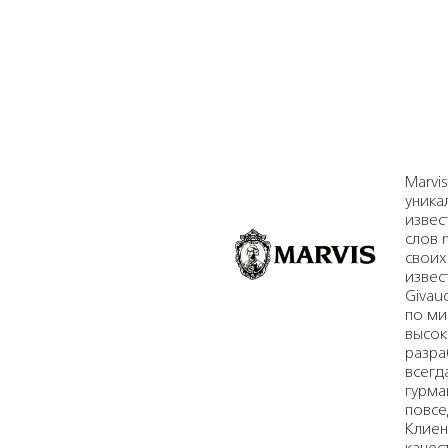
Marvi
уника
извес
слов m
своих
извес
Givau
по ми
высок
разра
всегд
гурма
повсе
Клиен