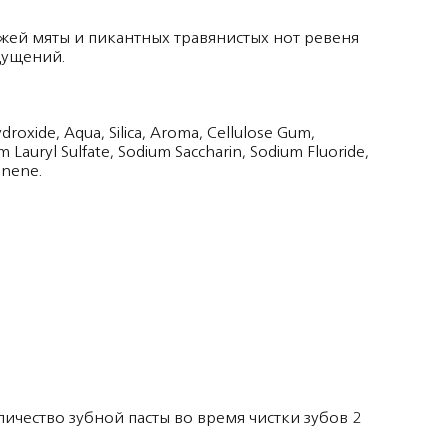
жей мяты и пикантных травянистых нот ревеня
щущений.
droxide, Aqua, Silica, Aroma, Cellulose Gum,
um Lauryl Sulfate, Sodium Saccharin, Sodium Fluoride,
onene.
ичество зубной пасты во время чистки зубов 2