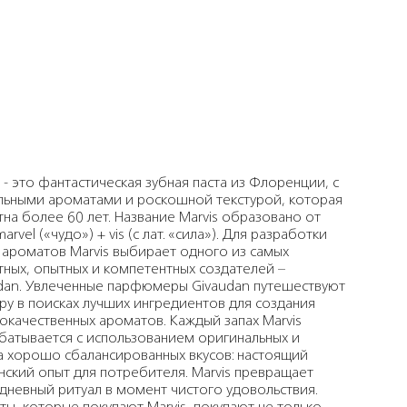
s - это фантастическая зубная паста из Флоренции, с
льными ароматами и роскошной текстурой, которая
тна более 60 лет. Название Marvis образовано от
arvel («чудо») + vis (с лат. «cила»). Для разработки
 ароматов Marvis выбирает одного из самых
тных, опытных и компетентных создателей –
dan. Увлеченные парфюмеры Givaudan путешествуют
ру в поисках лучших ингредиентов для создания
окачественных ароматов. Каждый запах Marvis
батывается с использованием оригинальных и
а хорошо сбалансированных вкусов: настоящий
нский опыт для потребителя. Marvis превращает
дневный ритуал в момент чистого удовольствия.