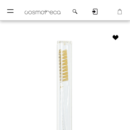
─
─
Регистрация
Корзина