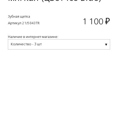
Зубная щетка
1 100
₽
Артикул 21J5843TR
Наличие в интернет-магазине:
Количество - 3 шт
Описание
Lympio — зубная щетка от Acca Kappa,
вдохновленная стилем 30-ых годов XX века
ар-деко. Дизайн создан по историческим
эскизам, найденным в архивах компании.
Эргономичная форма, уменьшенная
головка и уникальный полупрозрачный
материал сочетаются с разнообразной
палитрой оттенков.