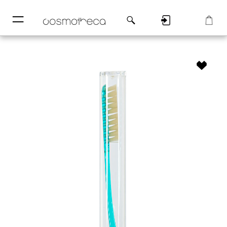
─
─
Регистрация
Корзина