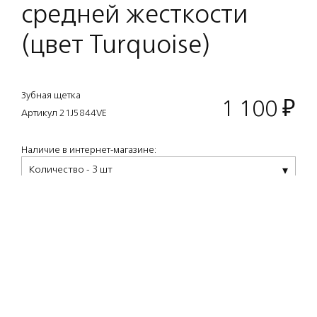
средней жесткости
(цвет Turquoise)
Зубная щетка
1 100
₽
Артикул 21J5844VE
Наличие в интернет-магазине:
Количество - 3 шт
Описание
Lympio — зубная щетка от Acca Kappa,
вдохновленная стилем 30-ых годов XX века
ар-деко. Дизайн создан по историческим
эскизам, найденным в архивах компании.