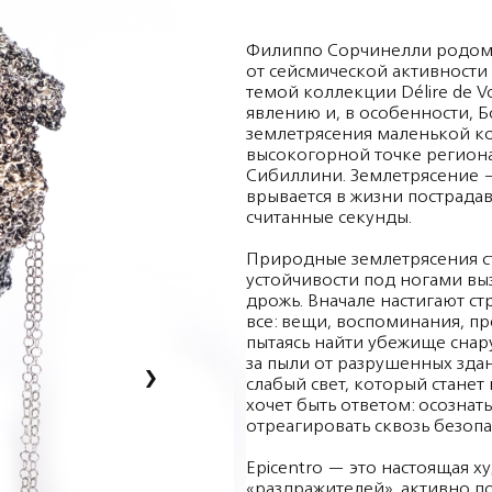
Филиппо Сорчинелли родом 
от сейсмической активности 
темой коллекции Délire de V
явлению и, в особенности, 
землетрясения маленькой к
высокогорной точке региона
Сибиллини. Землетрясение 
врывается в жизни пострадав
считанные секунды.
Природные землетрясения ст
устойчивости под ногами вы
дрожь. Вначале настигают стр
все: вещи, воспоминания, п
пытаясь найти убежище снару
за пыли от разрушенных здан
›
слабый свет, который станет
хочет быть ответом: осознат
отреагировать сквозь безопа
Epicentro — это настоящая х
«раздражителей», активно п