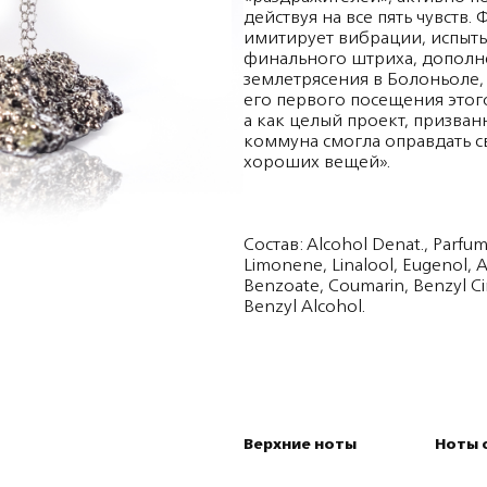
действуя на все пять чувств
имитирует вибрации, испыты
финального штриха, дополн
землетрясения в Болоньоле
его первого посещения этого
а как целый проект, призва
коммуна смогла оправдать с
хороших вещей».
Состав: Alcohol Denat., Parfum
Limonene, Linalool, Eugenol, A
Benzoate, Coumarin, Benzyl Cin
Benzyl Alcohol.
Верхние ноты
Ноты 