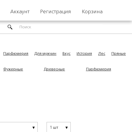
Аккаунт
Регистрация
Корзина
Парфюмерия
Для мужчин
Вкус
История
Лес
Пряные
Фужерные
Древесные
Парфюмерия
1 шт