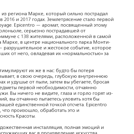
из региона Марке, который сильно пострадал
в 2016 и 2017 годах. Землетрясение стало первой
oyage. Epicentro — аромат, посвященный этому
Болоньоле, серьезно пострадавшей от
оммуне с 138 жителями, расположенной в самой
 Марке, в центре национального парка Монти-
— разрушительное и жестокое событие, которое
ших от него, овладевая их «нормальностью» за
имулируют их же в нас: будто бы потеря
зывает, в свою очередь, глубокую внутреннюю
ах и удушье от пыли, затем вы убегаете, бросая
редметы первой необходимости, отчаянно
жи. Вы ничего не видите, глаза и горло горят из-
ий, вы отчаянно пытаетесь уловить хотя бы
 вашей единственной точкой отсчета. Epicentro
ь, что произошло, обработать это и
сность Красоты.
удожественная инсталляция, полная эмоций и
огружающих вас в произведение искусства,