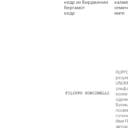
кедр из Вирджинии
калам
бергамот
семен
кедр
мате
FILIP
резул
UNUM,
ольфа
колле
одеян
Ватик
посвя
готич
Имя F
автор