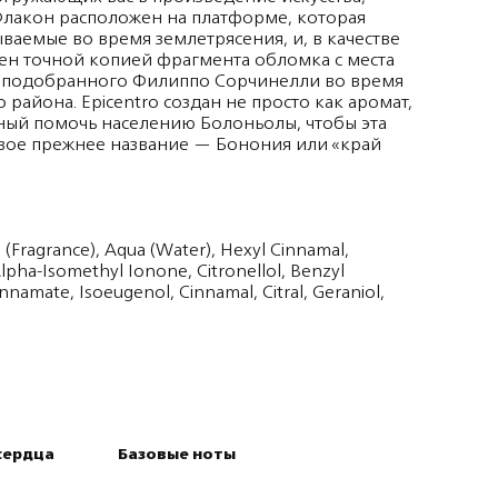
. Флакон расположен на платформе, которая
ваемые во время землетрясения, и, в качестве
ен точной копией фрагмента обломка с места
, подобранного Филиппо Сорчинелли во время
 района. Epicentro создан не просто как аромат,
нный помочь населению Болоньолы, чтобы эта
вое прежнее название — Бонония или «край
 (Fragrance), Aqua (Water), Hexyl Cinnamal,
lpha-Isomethyl Ionone, Citronellol, Benzyl
namate, Isoeugenol, Cinnamal, Citral, Geraniol,
сердца
Базовые ноты