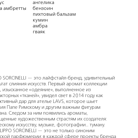
ус
ангелика
а амбретты
бензоин
пихтовый бальзам
кумин
амбра
гваяк
PO SORCINELLI — это лайфстайл-бренд, удивительный
ьтат слияния искусств. Первый аромат коллекции
 изысканное «одеяние», выполненное из
кторных «тканей», увидел свет в 2014 году как
ктивный дар для ателье LAVS, которое шьет
ия Папе Римскому и другим важным фигурам
ана. Следом за ним появились ароматы,
щенные художественным страстям их создателя:
ескому искусству, музыке, фотографии... туману.
ILIPPO SORCINELLI — это не только синоним
ской парфюмерии; в каждой сфере проекты бренда