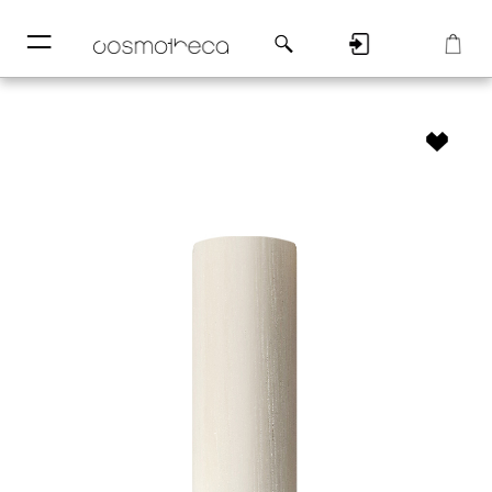
─
─
Регистрация
Корзина