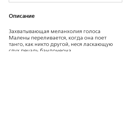
Описание
Захватывающая меланхолия голоса
Малены переливается, когда она поет
танго, как никто другой, неся ласкающую
слух печаль бандонеона.
Состав: Alcohol Denat., Fragrance, Water,
Limonene, Citronellol, Linalool, Benzyl
benzoate, Citral, Farnesol, Evernia Prunastri
[Oakmoss] Extract, Benzyl salicylate, Methyl 2-
octynoate, Benzyl alcohol, Eugenol, Coumarin,
Cinnamyl alcohol, Hexyl cinnamal.