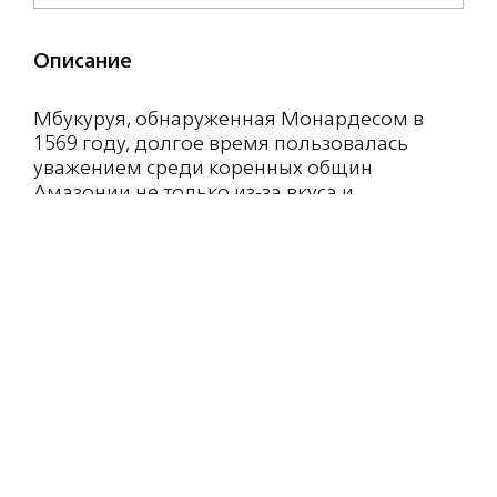
Описание
Мбукуруя, обнаруженная Монардесом в
1569 году, долгое время пользовалась
уважением среди коренных общин
Амазонии не только из-за вкуса и
характерного аромата, но и из-за
расслабляющих свойств листьев, которые
традиционно применялись в качестве
снотворного.
Состав: Alcohol Denat., Fragrance, Water,
Limonene, Linalool, Benzyl alcohol, Coumarin,
Farnesol, Citronellol, Citral, Eugenol, Benzyl
benzoate.