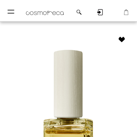
─
─
Регистрация
Корзина