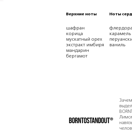
Верхние ноты
Ноты сер
шафран
флердор
корица
карамель
мускатный орех
перуанск
экстракт имбиря
ваниль
мандарин
бергамот
Зачем
выдел
BORNT
Лимом
навяз
челов