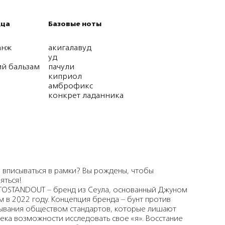
дца
Базовые ноты
анж
акигалавуд
уд
ий бальзам
пачули
киприол
амброфикс
конкрет ладанника
 вписываться в рамки? Вы рождены, чтобы
яться!
OSTANDOUT – бренд из Сеула, основанный Джуном
 в 2022 году. Концепция бренда – бунт против
ывания обществом стандартов, которые лишают
ека возможности исследовать свое «я». Восстание