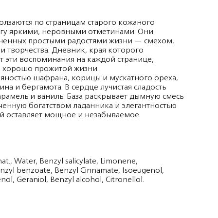
олзаются по страницам старого кожаного
агу яркими, неровными отметинами. Они
лненных простыми радостями жизни — смехом,
 творчества. Дневник, края которого
т эти воспоминания на каждой странице,
ло хорошо прожитой жизни.
ряностью шафрана, корицы и мускатного ореха,
а и бергамота. В сердце лучистая сладость
рамель и ваниль. База раскрывает дымную смесь
гченную богатством ладанника и элегантностью
ый оставляет мощное и незабываемое
at., Water, Benzyl salicylate, Limonene,
Benzyl benzoate, Benzyl Cinnamate, Isoeugenol,
nol, Geraniol, Benzyl alcohol, Citronellol.