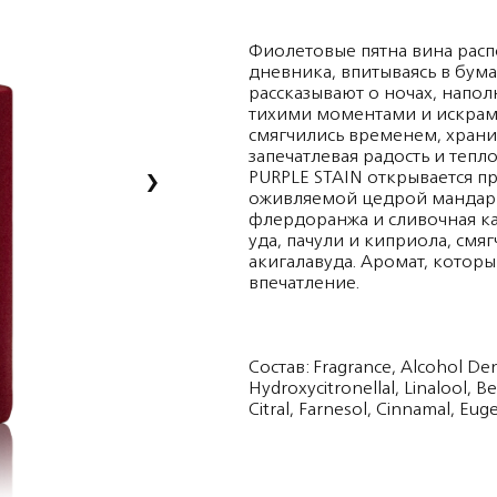
Фиолетовые пятна вина расп
дневника, впитываясь в бум
рассказывают о ночах, напо
тихими моментами и искрами
смягчились временем, храни
запечатлевая радость и теп
›
PURPLE STAIN открывается п
оживляемой цедрой мандарин
флердоранжа и сливочная ка
уда, пачули и киприола, смя
акигалавуда. Аромат, котор
впечатление.
Состав: Fragrance, Alcohol Den
Hydroxycitronellal, Linalool, 
Citral, Farnesol, Cinnamal, Euge