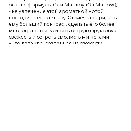
основе формулы Оли Марлоу (Oli Marlow),
чье увлечение этой ароматной нотой
восходит к его детству. Он мечтал придать
ему больший контраст, сделать его более
многогранным, усилить острую фруктовую
свежесть и согреть смолистыми нотами.
«Это лаванда, созданная из свежести
холодных, хрустящих апельсинов, дерзости
черной смородины и горько-сладкой
теплоты сосны», — объясняет Марлоу. В
Париже его встреча с парфюмером Мари
Шнирер (Marie Schnirer, Maelstrom) открыла
двери в новый мир сырья, а именно
яванского ветивера, который обогащает
ансамбль дымными, землистыми нотами.
«Это похоже на очень оригинальную нотку
гашиша», — замечает Мари Шнирер. «Но, —
добавляет она, — прежде всего, секрет
аромата 21 Conduit St заключается в
богатстве двойного лавандового масла —