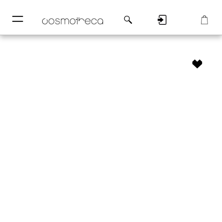
─
─
Регистрация
Корзина