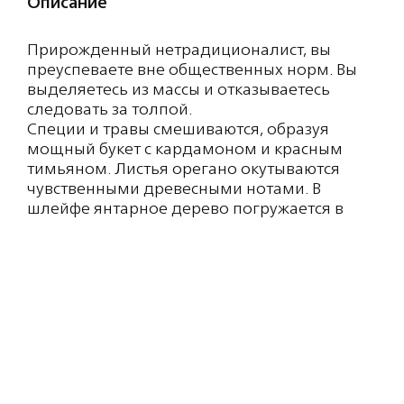
Описание
Прирожденный нетрадиционалист, вы
преуспеваете вне общественных норм. Вы
выделяетесь из массы и отказываетесь
следовать за толпой.
Специи и травы смешиваются, образуя
мощный букет с кардамоном и красным
тимьяном. Листья орегано окутываются
чувственными древесными нотами. В
шлейфе янтарное дерево погружается в
теплые гурманские ноты бобов тонка и
пралине.
Состав: ALCOHOL DENAT., PARFUM
(FRAGRANCE), AQUA (WATER), ETНYLHEXYL
METHOXYCINNAМATE, ETНYLHEXYL
SALICYLAТЕ, BUTYL