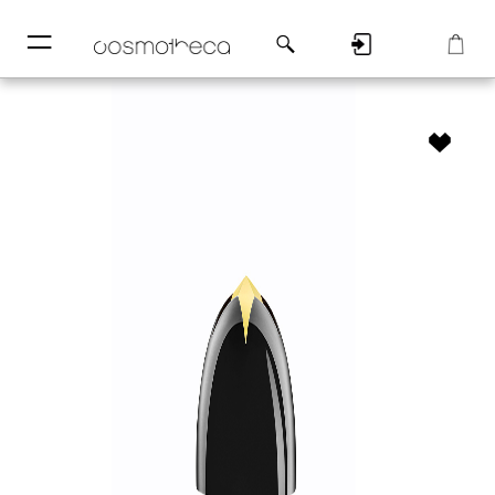
─
─
Регистрация
Корзина