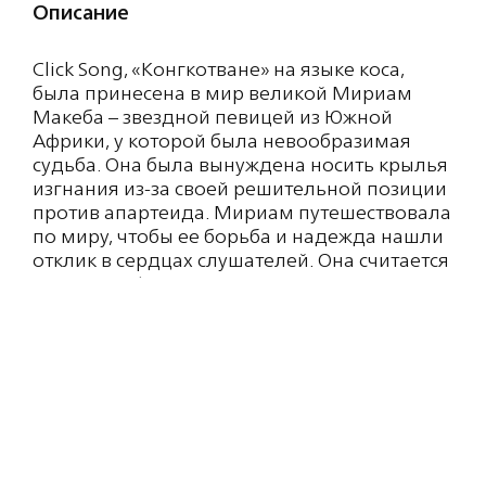
Описание
Click Song, «Конгкотване» на языке коса,
была принесена в мир великой Мириам
Макеба – звездной певицей из Южной
Африки, у которой была невообразимая
судьба. Она была вынуждена носить крылья
изгнания из-за своей решительной позиции
против апартеида. Мириам путешествовала
по миру, чтобы ее борьба и надежда нашли
отклик в сердцах слушателей. Она считается
матерью Африки.
Click Song – дань уважения этой
необыкновенной женщине, бутону розы,
окутанному листом пачули, чьи прочные и
глубокие корни амбры и лабданума уходят
в священную землю ее происхождения.