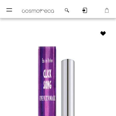
─
─
Регистрация
Корзина