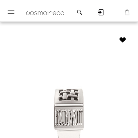
─
─
Регистрация
Корзина