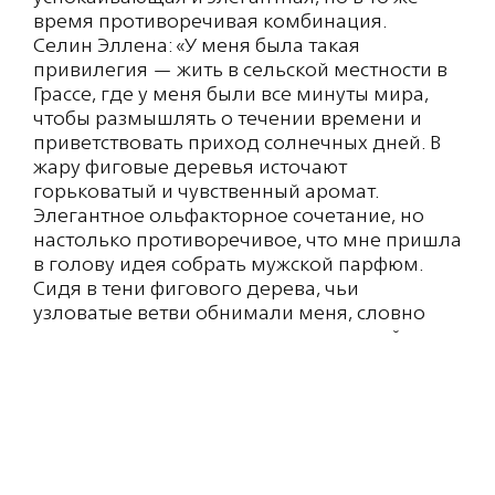
время противоречивая комбинация.
Селин Эллена: «У меня была такая
привилегия — жить в сельской местности в
Грассе, где у меня были все минуты мира,
чтобы размышлять о течении времени и
приветствовать приход солнечных дней. В
жару фиговые деревья источают
горьковатый и чувственный аромат.
Элегантное ольфакторное сочетание, но
настолько противоречивое, что мне пришла
в голову идея собрать мужской парфюм.
Сидя в тени фигового дерева, чьи
узловатые ветви обнимали меня, словно
длинные, чувственные руки, со свежей
лаской ветра, который нежно шевелил
листья над моей головой, такие большие,
что они напоминали мне руки великана, я
угадывала за корой нежную пульсацию
сока. Вытянув нос, опустив руки на землю,
закрыв глаза, я позволила себе унестись на