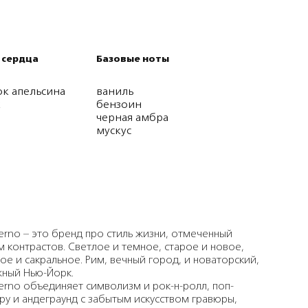
 сердца
Базовые ноты
ок апельсина
ваниль
к
бензоин
черная амбра
мускус
erno – это бренд про стиль жизни, отмеченный
 контрастов. Светлое и темное, старое и новое,
ое и сакральное. Рим, вечный город, и новаторский,
ный Нью-Йорк.
erno объединяет символизм и рок-н-ролл, поп-
уру и андеграунд с забытым искусством гравюры,