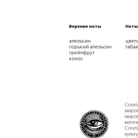
Верхние ноты
Ноты
апельсин
цвет
горький апельсин
таба
грейпфрут
кокос
Coret
миром
мирск
мятеж
Coret
культ