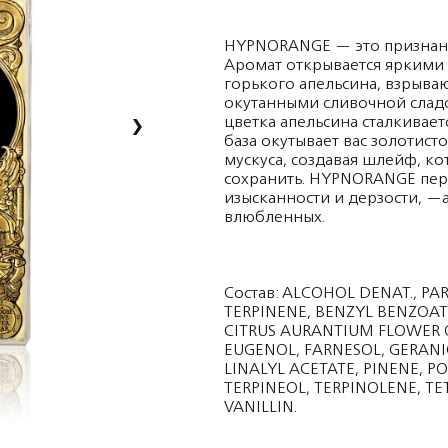
HYPNORANGE — это признание
Аромат открывается яркими 
горького апельсина, взрыва
окутанными сливочной сладо
›
цветка апельсина сталкивает
база окутывает вас золотис
мускуса, создавая шлейф, ко
сохранить. HYPNORANGE пер
изысканности и дерзости, —
влюбленных.
Состав: ALCOHOL DENAT., PA
TERPINENE, BENZYL BENZOAT
CITRUS AURANTIUM FLOWER O
EUGENOL, FARNESOL, GERANI
LINALYL ACETATE, PINENE, P
TERPINEOL, TERPINOLENE, 
VANILLIN.