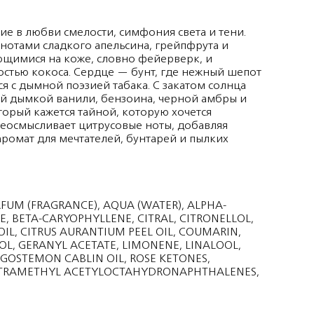
 в любви смелости, симфония света и тени.
нотами сладкого апельсина, грейпфрута и
ющимися на коже, словно фейерверк, и
стью кокоса. Сердце — бунт, где нежный шепот
ся с дымной поэзией табака. С закатом солнца
той дымкой ванили, бензоина, черной амбры и
торый кажется тайной, которую хочется
еосмысливает цитрусовые ноты, добавляя
аромат для мечтателей, бунтарей и пылких
RFUM (FRAGRANCE), AQUA (WATER), ALPHA-
E, BETA-CARYOPHYLLENE, CITRAL, CITRONELLOL,
IL, CITRUS AURANTIUM PEEL OIL, COUMARIN,
OL, GERANYL ACETATE, LIMONENE, LINALOOL,
OGOSTEMON CABLIN OIL, ROSE KETONES,
TETRAMETHYL ACETYLOCTAHYDRONAPHTHALENES,