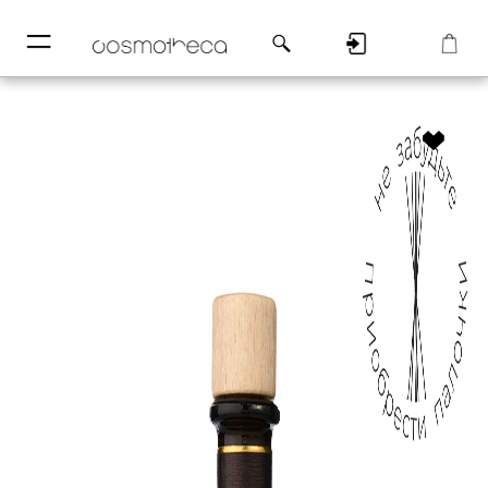
─
─
Регистрация
Корзина