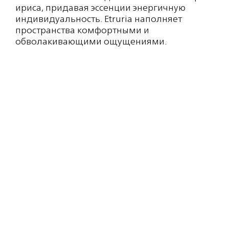
ириса, придавая эссенции энергичную
индивидуальность. Etruria наполняет
пространства комфортными и
обволакивающими ощущениями.
Состав: Ethanol, Parfum, Aqua, Octahydro-
tetramethyl-2-naphthalenylethanone,
Dipropylene glycol monomethyl ether,
1,3,4,6,7,8 - Hexahydro-4,6,6,7,8,8-
hexamatehylcylopenta-gamma-2-benzopyran,
Oxacyclodecen-2-one, Isolongifolanone, D-
limonene, Linalool, 1,2,3,5,6,7-Hexahydro-
1,1,2,3,3-pentamethyl-4H-inden-4-one,
Ethyllinalool, Cedr-8-ene, Linalyl acetate, 2,4-
dimethylcyclohex-3-ene-1-carbaldehyde,
Heliotropin, 7-Methyl-3-methyleneocta-1,6-
diene, Beta-Cedrene, Pentadecalactone, [3R-
(3α,3aβ,7β,8aα)]-1-(2,3,4,7,8,8a-hexahydro-