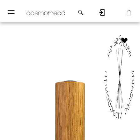
─
─
Регистрация
Корзина