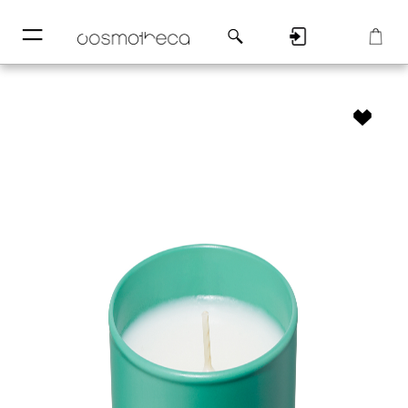
─
─
Регистрация
Корзина