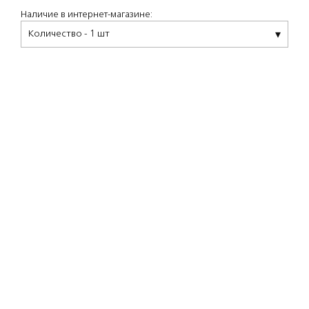
Наличие в интернет-магазине:
Количество - 1 шт
Описание
Ароматизированные свечи Kerzon
изготовлены из натурального воска с
фитилем из чистого хлопка и имеют тонкий
аромат на основе высококачественного
сырья.
Ноты сердца
кедр
сандал