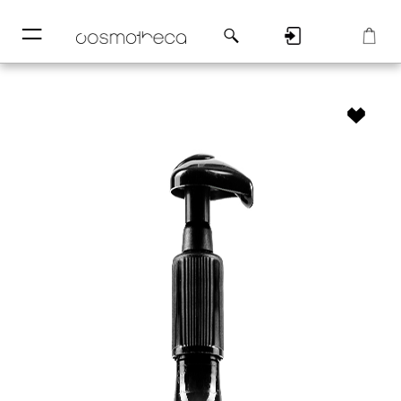
─
─
Регистрация
Корзина