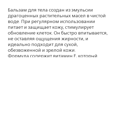
Бальзам для тела создан из эмульсии
драгоценных растительных масел в чистой
воде. При регулярном использовании
питает и защищает кожу, стимулирует
обновление клеток. Он быстро впитывается,
не оставляя ощущения жирности, и
идеально подходит для сухой,
обезвоженной и зрелой кожи.
Формула содержит витамин Е, который
благодаря своим антиоксидантным и
целебным свойствам противодействует
свободным радикалам — основной
причине преждевременного старения кожи.
Ноты аромата: полынь, розмарин, сандал.
Состав: Aqua, Dicaprylyl Carbonate, Glycerin,
Olus Oil, Lauryl Glucoside, Polyglyceryl-2-