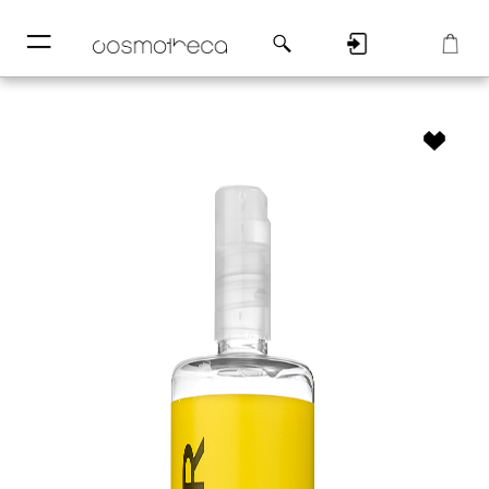
─
─
Регистрация
Корзина