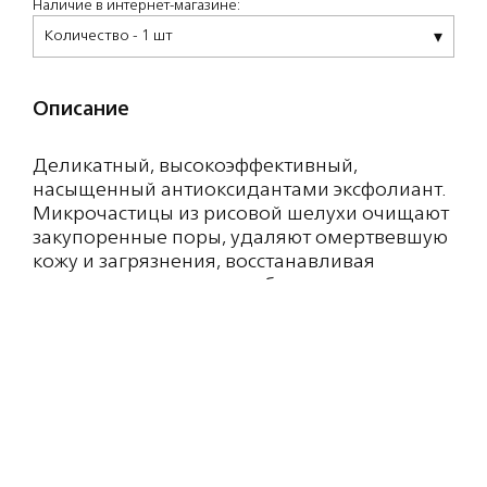
Наличие в интернет-магазине:
Количество - 1 шт
Описание
Деликатный, высокоэффективный,
насыщенный антиоксидантами эксфолиант.
Микрочастицы из рисовой шелухи очищают
закупоренные поры, удаляют омертвевшую
кожу и загрязнения, восстанавливая
здоровую, дышащую и обновленную кожу.
Коктейль из витамина Е и AHA-кислоты из
киви улучшает состояние кожи головы и
волос.
Особенный аромат чая эрл грей с нюансами
цветов и плодов бергамота.