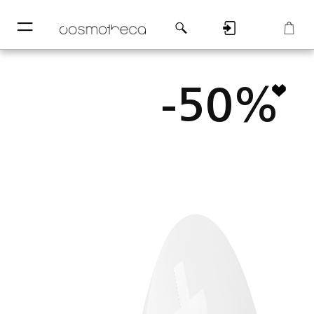
─
─
Регистрация
Корзина
-50%