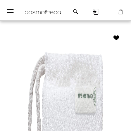
─
─
Регистрация
Корзина