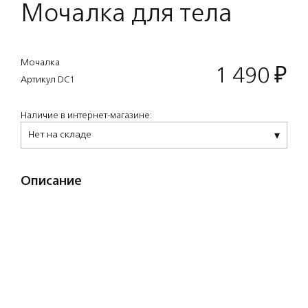
Мочалка для тела
Мочалка
1 490
₽
Артикул DC1
Наличие в интернет-магазине:
Нет на складе
Описание
Мочалка для тела из хлопка и нейлона
идеального размера с ручкой-резинкой –
бестселлер бренда. Взбивает отличную пену.
Специальный значок-индикатор покажет,
когда следует заменить мочалку. Прошла
клинические и дерматологические тесты на
аллергенность. Никогда не тестировалась