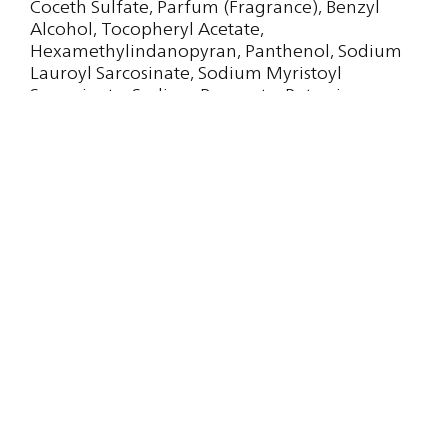
Coceth Sulfate, Parfum (Fragrance), Benzyl
Alcohol, Tocopheryl Acetate,
Hexamethylindanopyran, Panthenol, Sodium
Lauroyl Sarcosinate, Sodium Myristoyl
Sarcosinate, Sodium Benzoate, Potassium
Sorbate, Glyceryl Oleate, Coco-glucoside, Decyl
Glucoside, Calendula Officinalis Flower Extract,
Benzyl Salicylate, Guar
Hydroxypropyltrimonium chloride, Aloe
Barbadensis Leaf Juice Powder, Tetrasodium
Glutamate Diacetate, Hamamelis Virginiana
Leaf Extract [Hamamelis Virginiana (Witch
Hazel) Leaf Extract], Citric Acid, Lactic Acid.
Тип кожи
Для всех типов кожи
Чувствительная и реактивная