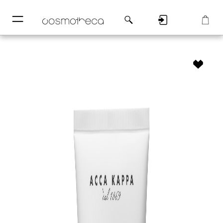
─
─
Регистрация
Корзина