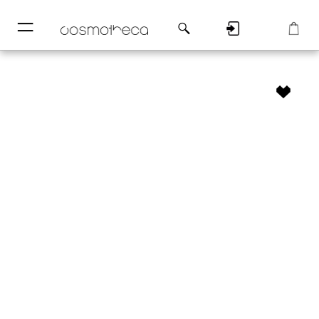
─
─
Регистрация
Корзина