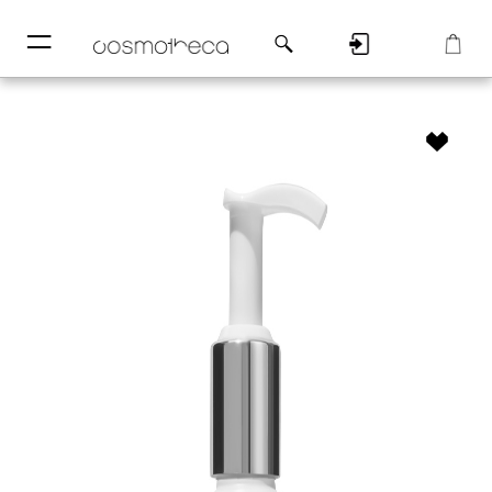
─
─
Регистрация
Корзина